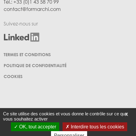
Tél.: +33 (0)1 43 58 70 99
contact@formarchi.com
Suivez-nous sur
Menu Pied de page
TERMES ET CONDITIONS
POLITIQUE DE CONFIDENTIALITÉ
COOKIES
Ce site utilise des cookies et vous donne le contrôle sur ce que
X
vous souhaitez activer
SAS d'architecture au capital de 4824€ - RCS Paris B 345 125 256 - TVA
OK, tout accepter
Interdire tous les cookies
Intracommunautaire FR11 345125256
© 2025
FORM'Architecture
- Tous droits réservés.
Personnaliser