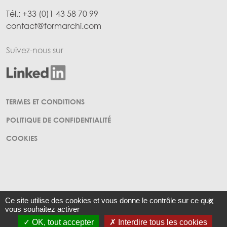
Tél.: +33 (0)1 43 58 70 99
contact@formarchi.com
Suivez-nous sur
Menu Pied de page
TERMES ET CONDITIONS
POLITIQUE DE CONFIDENTIALITÉ
COOKIES
Ce site utilise des cookies et vous donne le contrôle sur ce que
X
vous souhaitez activer
SAS d'architecture au capital de 4824€ - RCS Paris B 345 125 256 - TVA
OK, tout accepter
Interdire tous les cookies
Intracommunautaire FR11 345125256